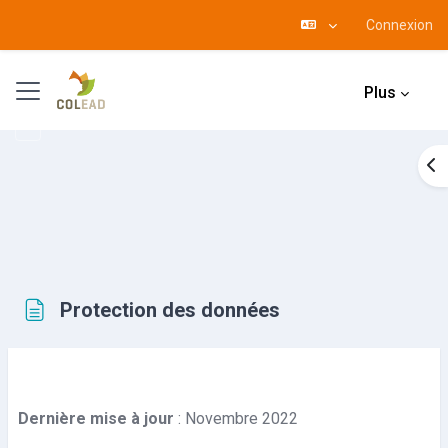
Connexion
Passer au contenu principal
Panneau latéral
Plus
Ouv
Protection des données
Conditions d’achèvement
Dernière mise à jour
: Novembre 2022