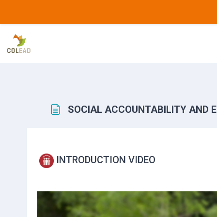
Salta al contenido principal
SOCIAL ACCOUNTABILITY AND
Requisitos de finalización
INTRODUCTION VIDEO