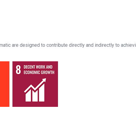
u
c
i
tic are designed to contribute directly and indirectly to achiev
r
V
í
d
e
o