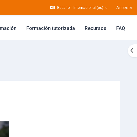
Acceder
Español - Internacional ‎(es)‎
rmación
Formación tutorizada
Recursos
FAQ
Ab