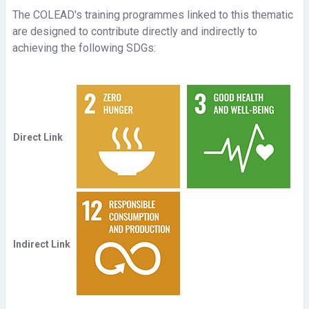
The COLEAD's training programmes linked to this thematic
c
are designed to contribute directly and indirectly to
achieving the following SDGs:
i
r
V
Direct Link
í
d
e
o
Indirect Link