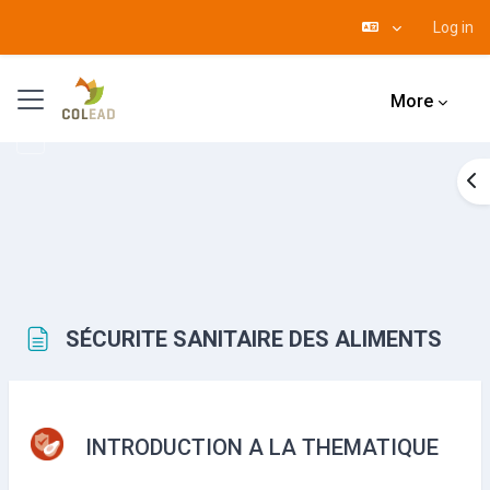
Log in
Skip to main content
Side panel
More
Op
SÉCURITE SANITAIRE DES ALIMENTS
Completion requirements
INTRODUCTION A LA THEMATIQUE