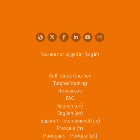
You are not logged in. (
Log in
)
Self-study Courses
Tutored training
Resources
FAQ
English ‎(en)‎
English ‎(en)‎
Español - Internacional ‎(es)‎
Français ‎(fr)‎
Português - Portugal ‎(pt)‎