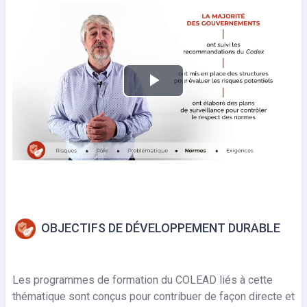
P
l
a
y
V
OBJECTIFS DE DÉVELOPPEMENT DURABLE
i
d
Les programmes de formation du COLEAD liés à cette
thématique sont conçus pour contribuer de façon directe et